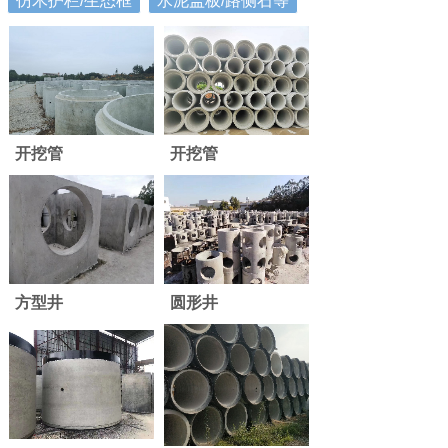
仿木护栏/生态框
水泥盖板/路侧石等
开挖管
开挖管
方型井
圆形井